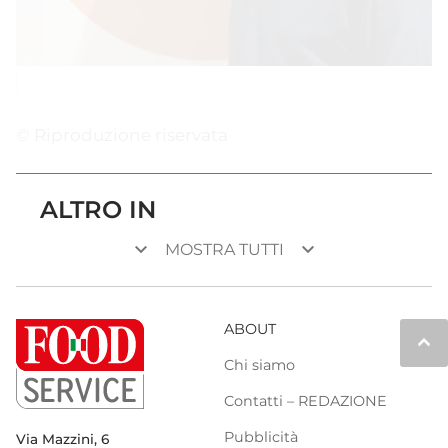
© Riproduzione riservata
ALTRO IN
keyboard_arrow_down
keyboard_arrow_down
MOSTRA TUTTI
ABOUT
keyboard_arrow_up
Chi siamo
Contatti – REDAZIONE
Pubblicità
Via Mazzini, 6