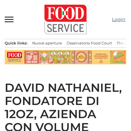
Passa
al
contenuto
Login
Quick links:
Nuove aperture
Osservatorio Food Court
The Bes
Menu principale
DAVID NATHANIEL,
FONDATORE DI
12OZ, AZIENDA
CON VOLUME