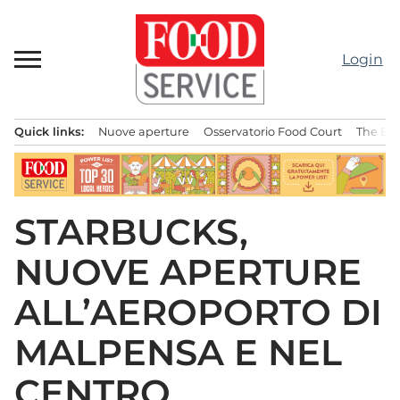
Passa
al
contenuto
Login
Quick links:
Nuove aperture
Osservatorio Food Court
The Bes
Menu principale
STARBUCKS,
NUOVE APERTURE
ALL’AEROPORTO DI
MALPENSA E NEL
CENTRO