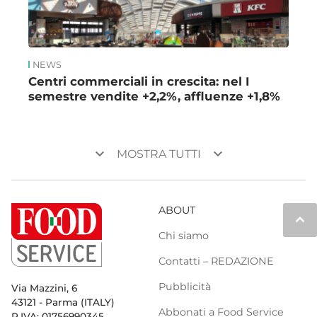
NEWS
Centri commerciali in crescita: nel I
semestre vendite +2,2%, affluenze +1,8%
keyboard_arrow_down
keyboard_arrow_down
MOSTRA TUTTI
ABOUT
keyboard_arrow_up
Chi siamo
Contatti – REDAZIONE
Pubblicità
Via Mazzini, 6
43121 - Parma (ITALY)
Abbonati a Food Service
P.IVA: 01756990345