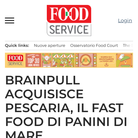
Passa
al
contenuto
Login
Quick links:
Nuove aperture
Osservatorio Food Court
The Bes
Menu principale
BRAINPULL
ACQUISISCE
PESCARIA, IL FAST
FOOD DI PANINI DI
MARE