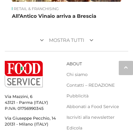
RETAIL & FRANCHISING
All’Antico Vinaio arriva a Brescia
keyboard_arrow_down
keyboard_arrow_down
MOSTRA TUTTI
ABOUT
keyboard_arrow_up
Chi siamo
Contatti – REDAZIONE
Pubblicità
Via Mazzini, 6
43121 - Parma (ITALY)
Abbonati a Food Service
P.IVA: 01756990345
Iscriviti alla newsletter
Via Giuseppe Pecchio, 14
20131 - Milano (ITALY)
Edicola