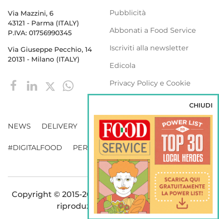
Pubblicità
Via Mazzini, 6
43121 - Parma (ITALY)
Abbonati a Food Service
P.IVA: 01756990345
Iscriviti alla newsletter
Via Giuseppe Pecchio, 14
20131 - Milano (ITALY)
Edicola
Privacy Policy e Cookie
Policy
CHIUDI
NEWS
DELIVERY
DISTRIBUZIONE
#DIGITALFOOD
PERSONE
WEBINAR
VENDING
Copyright © 2015-2026 FOOD S.r.l. - Tutti i diritti di
riproduzione sono riservati