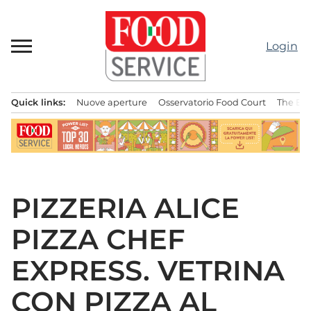
Passa
al
contenuto
Login
Quick links:
Nuove aperture
Osservatorio Food Court
The Bes
Menu principale
PIZZERIA ALICE
PIZZA CHEF
EXPRESS. VETRINA
CON PIZZA AL