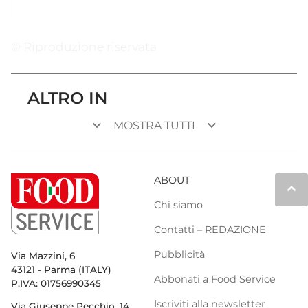
© Riproduzione riservata
ALTRO IN
keyboard_arrow_down
keyboard_arrow_down
MOSTRA TUTTI
ABOUT
keyboard_arrow_up
Chi siamo
Contatti – REDAZIONE
Pubblicità
Via Mazzini, 6
43121 - Parma (ITALY)
Abbonati a Food Service
P.IVA: 01756990345
Iscriviti alla newsletter
Via Giuseppe Pecchio, 14