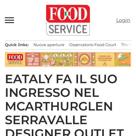
Passa
al
contenuto
Login
Quick links:
Nuove aperture
Osservatorio Food Court
The Bes
Menu principale
EATALY FA IL SUO
INGRESSO NEL
MCARTHURGLEN
SERRAVALLE
DESIGNER OUTLET