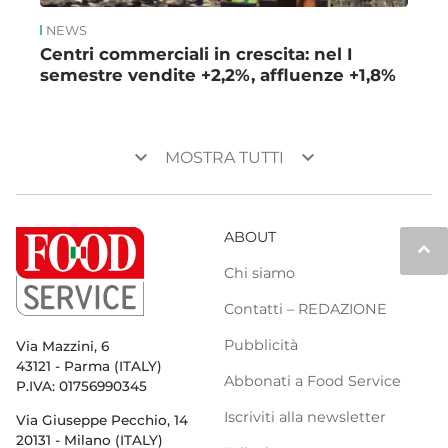
NEWS
Centri commerciali in crescita: nel I
semestre vendite +2,2%, affluenze +1,8%
keyboard_arrow_down
keyboard_arrow_down
MOSTRA TUTTI
ABOUT
keyboard_arrow_up
Chi siamo
Contatti – REDAZIONE
Pubblicità
Via Mazzini, 6
43121 - Parma (ITALY)
Abbonati a Food Service
P.IVA: 01756990345
Iscriviti alla newsletter
Via Giuseppe Pecchio, 14
20131 - Milano (ITALY)