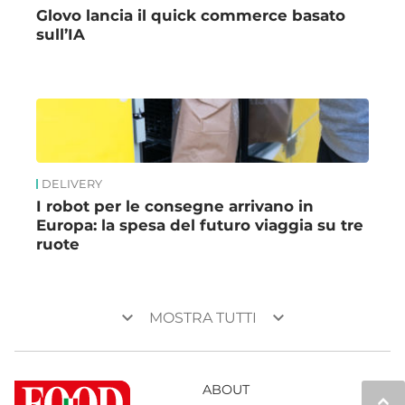
Glovo lancia il quick commerce basato
sull’IA
DELIVERY
I robot per le consegne arrivano in
Europa: la spesa del futuro viaggia su tre
ruote
keyboard_arrow_down
keyboard_arrow_down
MOSTRA TUTTI
ABOUT
keyboard_arrow_up