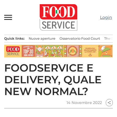
Passa
al
contenuto
Login
Quick links:
Nuove aperture
Osservatorio Food Court
The Bes
Menu principale
FOODSERVICE E
DELIVERY, QUALE
NEW NORMAL?
14 Novembre 2022
share