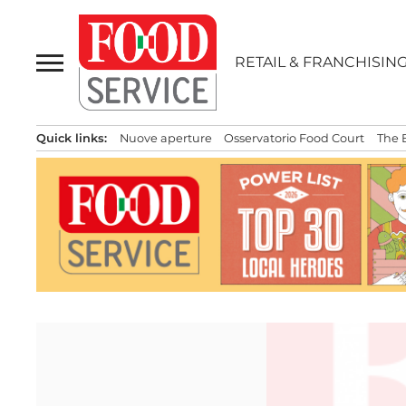
Passa
al
contenuto
RETAIL & FRANCHISIN
Quick links:
Nuove aperture
Osservatorio Food Court
The 