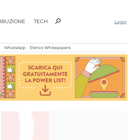
Ricerca
search
RIBUZIONE
TECH
Login
per:
WhatsApp
Elenco Whitepapers