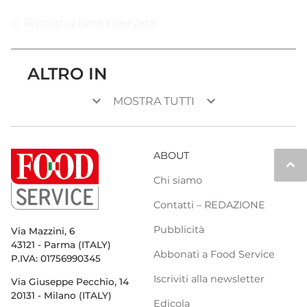
© Riproduzione riservata
ALTRO IN
keyboard_arrow_down
keyboard_arrow_down
MOSTRA TUTTI
ABOUT
keyboard_arrow_up
Chi siamo
Contatti – REDAZIONE
Pubblicità
Via Mazzini, 6
43121 - Parma (ITALY)
Abbonati a Food Service
P.IVA: 01756990345
Iscriviti alla newsletter
Via Giuseppe Pecchio, 14
20131 - Milano (ITALY)
Edicola