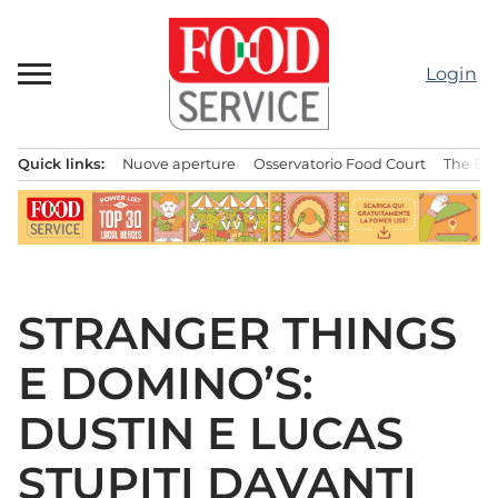
Passa
al
contenuto
Login
Quick links:
Nuove aperture
Osservatorio Food Court
The Bes
Menu principale
STRANGER THINGS
E DOMINO’S:
DUSTIN E LUCAS
STUPITI DAVANTI