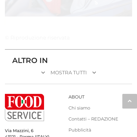
© Riproduzione riservata
ALTRO IN
keyboard_arrow_down
keyboard_arrow_down
MOSTRA TUTTI
ABOUT
keyboard_arrow_up
Chi siamo
Contatti – REDAZIONE
Pubblicità
Via Mazzini, 6
43121 - Parma (ITALY)