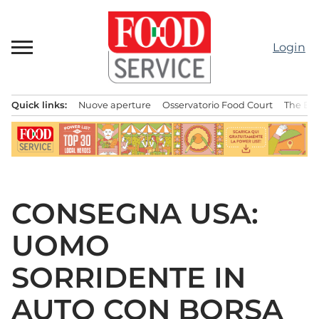
Passa
al
contenuto
Login
Quick links:
Nuove aperture
Osservatorio Food Court
The Bes
Menu principale
CONSEGNA USA:
UOMO
SORRIDENTE IN
AUTO CON BORSA