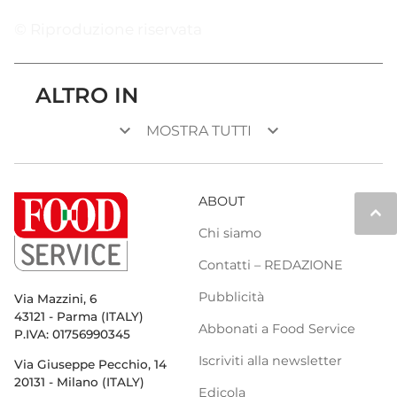
© Riproduzione riservata
ALTRO IN
keyboard_arrow_down
keyboard_arrow_down
MOSTRA TUTTI
ABOUT
keyboard_arrow_up
Chi siamo
Contatti – REDAZIONE
Pubblicità
Via Mazzini, 6
43121 - Parma (ITALY)
Abbonati a Food Service
P.IVA: 01756990345
Iscriviti alla newsletter
Via Giuseppe Pecchio, 14
20131 - Milano (ITALY)
Edicola