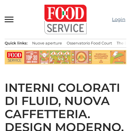
Passa
al
contenuto
Login
Quick links:
Nuove aperture
Osservatorio Food Court
The Bes
Menu principale
INTERNI COLORATI
DI FLUID, NUOVA
CAFFETTERIA.
DESIGN MODERNO,