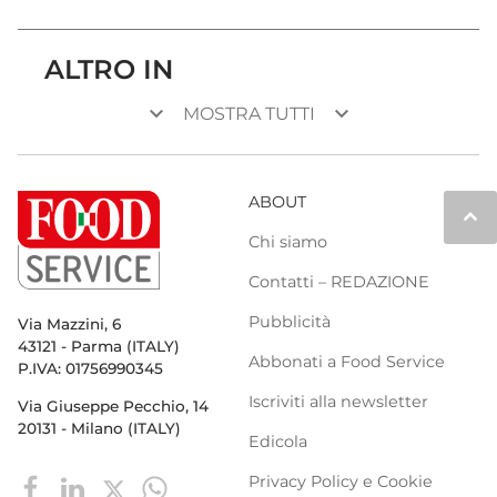
ALTRO IN
keyboard_arrow_down
keyboard_arrow_down
MOSTRA TUTTI
ABOUT
keyboard_arrow_up
Chi siamo
Contatti – REDAZIONE
Pubblicità
Via Mazzini, 6
43121 - Parma (ITALY)
Abbonati a Food Service
P.IVA: 01756990345
Iscriviti alla newsletter
Via Giuseppe Pecchio, 14
20131 - Milano (ITALY)
Edicola
Privacy Policy e Cookie