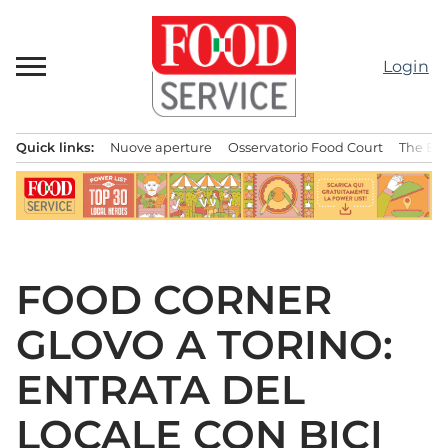
Passa
al
contenuto
Login
Quick links:
Nuove aperture
Osservatorio Food Court
The Bes
Menu principale
FOOD CORNER
GLOVO A TORINO:
ENTRATA DEL
LOCALE CON BICI