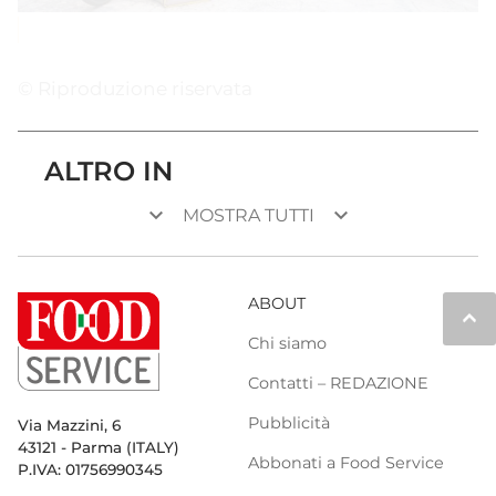
© Riproduzione riservata
ALTRO IN
keyboard_arrow_down
keyboard_arrow_down
MOSTRA TUTTI
ABOUT
keyboard_arrow_up
Chi siamo
Contatti – REDAZIONE
Pubblicità
Via Mazzini, 6
43121 - Parma (ITALY)
Abbonati a Food Service
P.IVA: 01756990345