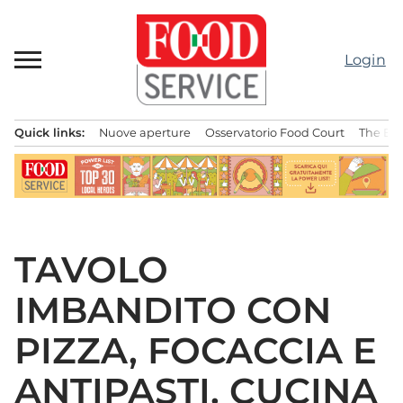
Passa
al
contenuto
Login
Quick links:
Nuove aperture
Osservatorio Food Court
The Bes
Menu principale
TAVOLO
IMBANDITO CON
PIZZA, FOCACCIA E
ANTIPASTI. CUCINA