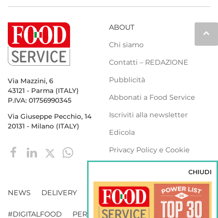
ABOUT
keyboard_arrow_up
Chi siamo
Contatti – REDAZIONE
Pubblicità
Via Mazzini, 6
43121 - Parma (ITALY)
Abbonati a Food Service
P.IVA: 01756990345
Iscriviti alla newsletter
Via Giuseppe Pecchio, 14
20131 - Milano (ITALY)
Edicola
Privacy Policy e Cookie
Policy
CHIUDI
NEWS
DELIVERY
DISTRIBUZIONE
#DIGITALFOOD
PERSONE
WEBINAR
VENDING