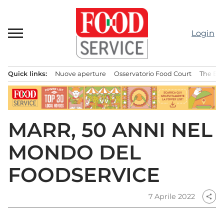
Passa
al
contenuto
Login
Quick links:
Nuove aperture
Osservatorio Food Court
The Bes
Menu principale
MARR, 50 ANNI NEL
MONDO DEL
FOODSERVICE
7 Aprile 2022
share