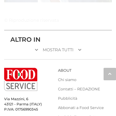
© Riproduzione riservata
ALTRO IN
keyboard_arrow_down
keyboard_arrow_down
MOSTRA TUTTI
ABOUT
keyboard_arrow_up
Chi siamo
Contatti – REDAZIONE
Pubblicità
Via Mazzini, 6
43121 - Parma (ITALY)
Abbonati a Food Service
P.IVA: 01756990345