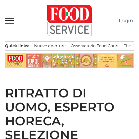
Passa
al
contenuto
Login
Quick links:
Nuove aperture
Osservatorio Food Court
The Bes
Menu principale
RITRATTO DI
UOMO, ESPERTO
HORECA,
SELEZIONE