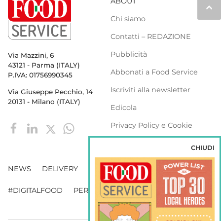
ABOUT
keyboard_arrow_up
Chi siamo
Contatti – REDAZIONE
Pubblicità
Via Mazzini, 6
43121 - Parma (ITALY)
Abbonati a Food Service
P.IVA: 01756990345
Iscriviti alla newsletter
Via Giuseppe Pecchio, 14
20131 - Milano (ITALY)
Edicola
Privacy Policy e Cookie
Policy
CHIUDI
NEWS
DELIVERY
DISTRIBUZIONE
#DIGITALFOOD
PERSONE
WEBINAR
VENDING