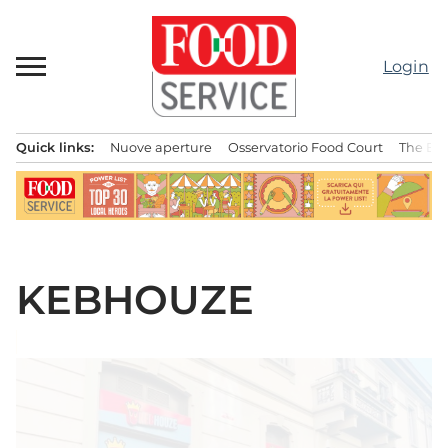
Passa
al
contenuto
Login
Quick links:
Nuove aperture
Osservatorio Food Court
The Bes
Menu principale
KEBHOUZE