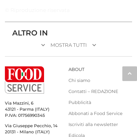
© Riproduzione riservata
ALTRO IN
keyboard_arrow_down
keyboard_arrow_down
MOSTRA TUTTI
ABOUT
keyboard_arrow_up
Chi siamo
Contatti – REDAZIONE
Pubblicità
Via Mazzini, 6
43121 - Parma (ITALY)
Abbonati a Food Service
P.IVA: 01756990345
Iscriviti alla newsletter
Via Giuseppe Pecchio, 14
20131 - Milano (ITALY)
Edicola