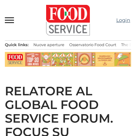
Passa
al
contenuto
Login
Quick links:
Nuove aperture
Osservatorio Food Court
The Bes
Menu principale
RELATORE AL
GLOBAL FOOD
SERVICE FORUM.
FOCUS SU