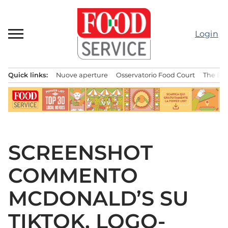
Passa
al
contenuto
Login
Quick links:
Nuove aperture
Osservatorio Food Court
The Bes
Menu principale
SCREENSHOT
COMMENTO
MCDONALD’S SU
TIKTOK. LOGO-