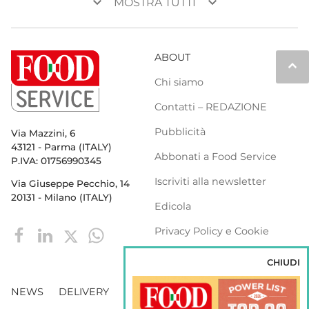
keyboard_arrow_down
keyboard_arrow_down
MOSTRA TUTTI
ABOUT
keyboard_arrow_up
Chi siamo
Contatti – REDAZIONE
Pubblicità
Via Mazzini, 6
43121 - Parma (ITALY)
Abbonati a Food Service
P.IVA: 01756990345
Iscriviti alla newsletter
Via Giuseppe Pecchio, 14
20131 - Milano (ITALY)
Edicola
Privacy Policy e Cookie
Policy
CHIUDI
NEWS
DELIVERY
DISTRIBUZIONE