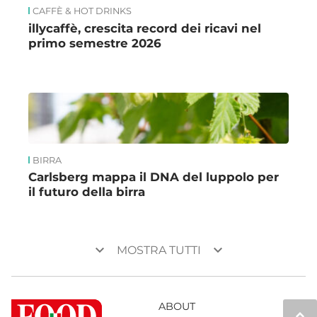
CAFFÈ & HOT DRINKS
illycaffè, crescita record dei ricavi nel
primo semestre 2026
BIRRA
Carlsberg mappa il DNA del luppolo per
il futuro della birra
keyboard_arrow_down
keyboard_arrow_down
MOSTRA TUTTI
ABOUT
keyboard_arrow_up