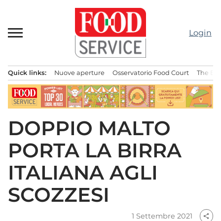
Passa
al
contenuto
Login
Quick links:
Nuove aperture
Osservatorio Food Court
The Bes
Menu principale
DOPPIO MALTO
PORTA LA BIRRA
ITALIANA AGLI
SCOZZESI
1 Settembre 2021
share