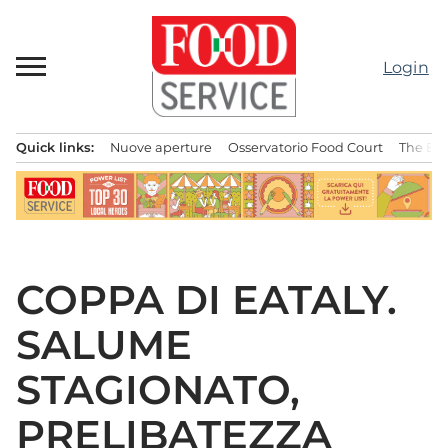
Passa
al
contenuto
Login
Quick links:
Nuove aperture
Osservatorio Food Court
The Bes
Menu principale
COPPA DI EATALY.
SALUME
STAGIONATO,
PRELIBATEZZA