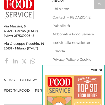
ABOUT
keyboard_arrow_up
Chi siamo
Contatti – REDAZIONE
Pubblicità
Via Mazzini, 6
43121 - Parma (ITALY)
Abbonati a Food Service
P.IVA: 01756990345
Iscriviti alla newsletter
Via Giuseppe Pecchio, 14
20131 - Milano (ITALY)
Edicola
Privacy Policy e Cookie
Policy
CHIUDI
NEWS
DELIVERY
DISTRIBUZIONE
#DIGITALFOOD
PERSONE
WEBINAR
VENDING