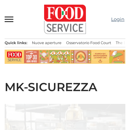
Passa
al
contenuto
Login
Quick links:
Nuove aperture
Osservatorio Food Court
The Bes
Menu principale
MK-SICUREZZA