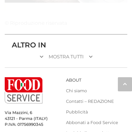
© Riproduzione riservata
ALTRO IN
keyboard_arrow_down
keyboard_arrow_down
MOSTRA TUTTI
ABOUT
keyboard_arrow_up
Chi siamo
Contatti – REDAZIONE
Pubblicità
Via Mazzini, 6
43121 - Parma (ITALY)
Abbonati a Food Service
P.IVA: 01756990345