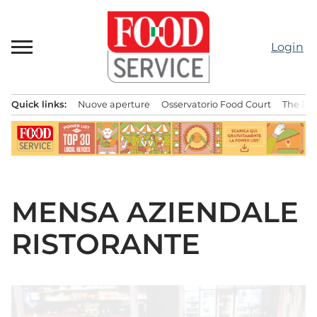
Passa
al
contenuto
Login
Quick links:
Nuove aperture
Osservatorio Food Court
The Bes
Menu principale
MENSA AZIENDALE
RISTORANTE