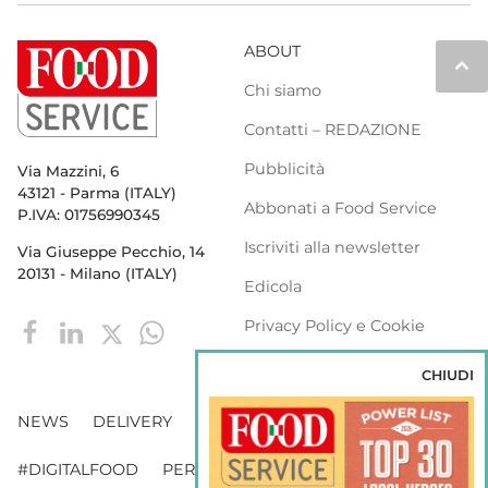
ABOUT
keyboard_arrow_up
Chi siamo
Contatti – REDAZIONE
Pubblicità
Via Mazzini, 6
43121 - Parma (ITALY)
Abbonati a Food Service
P.IVA: 01756990345
Iscriviti alla newsletter
Via Giuseppe Pecchio, 14
20131 - Milano (ITALY)
Edicola
Privacy Policy e Cookie
Policy
CHIUDI
NEWS
DELIVERY
DISTRIBUZIONE
#DIGITALFOOD
PERSONE
WEBINAR
VENDING