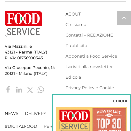
ABOUT
keyboard_arrow_up
Chi siamo
Contatti – REDAZIONE
Pubblicità
Via Mazzini, 6
43121 - Parma (ITALY)
Abbonati a Food Service
P.IVA: 01756990345
Iscriviti alla newsletter
Via Giuseppe Pecchio, 14
20131 - Milano (ITALY)
Edicola
Privacy Policy e Cookie
Policy
CHIUDI
NEWS
DELIVERY
DISTRIBUZIONE
#DIGITALFOOD
PERSONE
WEBINAR
VENDING