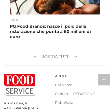
NEWS
PG Food Brands: nasce il polo della
ristorazione che punta a 60 milioni di
euro
keyboard_arrow_down
keyboard_arrow_down
MOSTRA TUTTI
ABOUT
keyboard_arrow_up
Chi siamo
Contatti – REDAZIONE
Pubblicità
Via Mazzini, 6
43121 - Parma (ITALY)