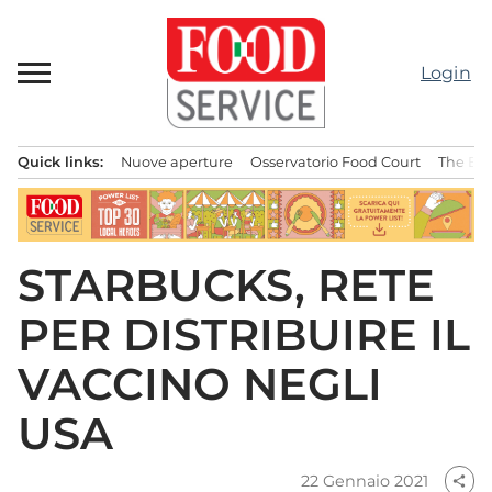
Passa
al
contenuto
Login
Quick links:
Nuove aperture
Osservatorio Food Court
The Bes
Menu principale
STARBUCKS, RETE
PER DISTRIBUIRE IL
VACCINO NEGLI
USA
22 Gennaio 2021
share