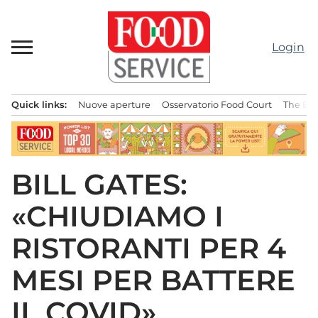
Passa
al
contenuto
Login
Quick links:
Nuove aperture
Osservatorio Food Court
The Bes
Menu principale
BILL GATES:
«CHIUDIAMO I
RISTORANTI PER 4
MESI PER BATTERE
IL COVID»