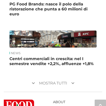
PG Food Brands: nasce il polo della
ristorazione che punta a 60 milioni di
euro
NEWS
Centri commerciali in crescita: nel I
semestre vendite +2,2%, affluenze +1,8%
keyboard_arrow_down
keyboard_arrow_down
MOSTRA TUTTI
ABOUT
keyboard_arrow_up