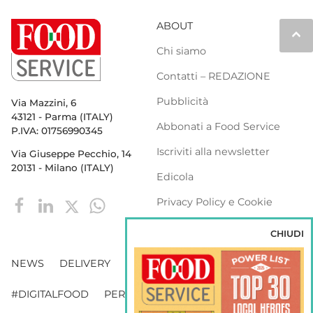
ABOUT
keyboard_arrow_up
Chi siamo
Contatti – REDAZIONE
Pubblicità
Via Mazzini, 6
43121 - Parma (ITALY)
Abbonati a Food Service
P.IVA: 01756990345
Iscriviti alla newsletter
Via Giuseppe Pecchio, 14
20131 - Milano (ITALY)
Edicola
Privacy Policy e Cookie
Policy
CHIUDI
NEWS
DELIVERY
DISTRIBUZIONE
#DIGITALFOOD
PERSONE
WEBINAR
VENDING