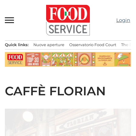
Passa
al
contenuto
Login
Quick links:
Nuove aperture
Osservatorio Food Court
The Bes
Menu principale
CAFFÈ FLORIAN