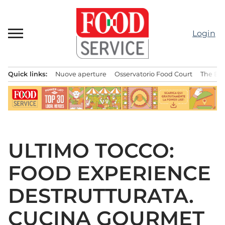
Passa
al
contenuto
Login
Quick links:
Nuove aperture
Osservatorio Food Court
The Bes
Menu principale
ULTIMO TOCCO:
FOOD EXPERIENCE
DESTRUTTURATA.
CUCINA GOURMET