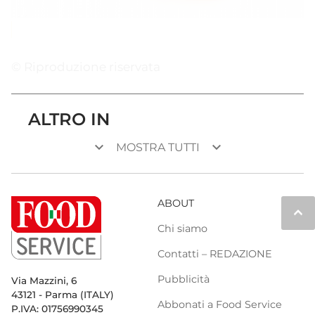
© Riproduzione riservata
ALTRO IN
keyboard_arrow_down
keyboard_arrow_down
MOSTRA TUTTI
ABOUT
keyboard_arrow_up
Chi siamo
Contatti – REDAZIONE
Pubblicità
Via Mazzini, 6
43121 - Parma (ITALY)
Abbonati a Food Service
P.IVA: 01756990345