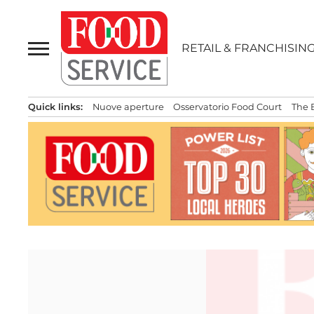
Passa
al
contenuto
RETAIL & FRANCHISIN
Quick links:
Nuove aperture
Osservatorio Food Court
The 