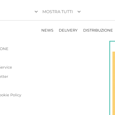
keyboard_arrow_down
keyboard_arrow_down
MOSTRA TUTTI
NEWS
DELIVERY
DISTRIBUZIONE
ZIONE
Service
etter
ookie Policy