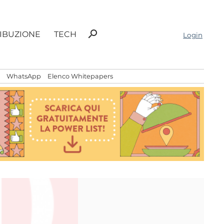
Ricerca
search
RIBUZIONE
TECH
Login
per:
WhatsApp
Elenco Whitepapers