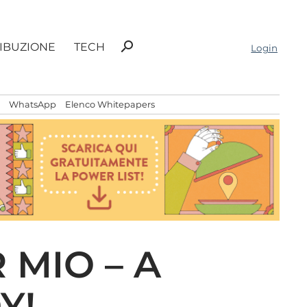
Ricerca
search
RIBUZIONE
TECH
Login
per:
WhatsApp
Elenco Whitepapers
 MIO – A
Y!