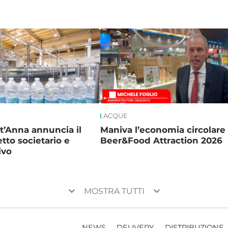
ACQUE
’Anna annuncia il
Maniva l’economia circolare
tto societario e
Beer&Food Attraction 2026
ivo
keyboard_arrow_down
keyboard_arrow_down
MOSTRA TUTTI
NEWS
DELIVERY
DISTRIBUZIONE