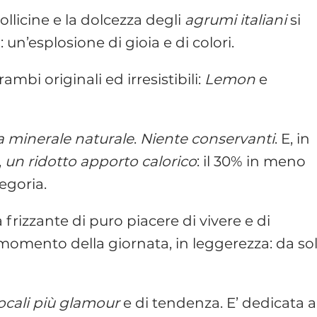
bollicine e la dolcezza degli
agrumi italiani
si
n’esplosione di gioia e di colori.
rambi originali ed irresistibili:
Lemon
e
 minerale naturale
.
Niente conservanti
. E, in
,
un ridotto apporto calorico
: il 30% in meno
tegoria.
frizzante di puro piacere di vivere e di
momento della giornata, in leggerezza: da sol
locali più glamour
e di tendenza. E’ dedicata a