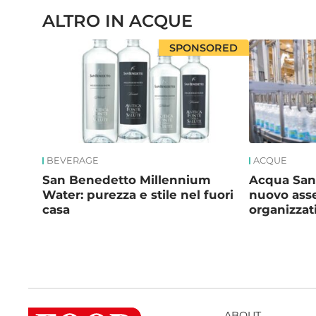
ALTRO IN ACQUE
SPONSORED
BEVERAGE
ACQUE
San Benedetto Millennium
Acqua Sant
Water: purezza e stile nel fuori
nuovo asse
casa
organizzat
ABOUT