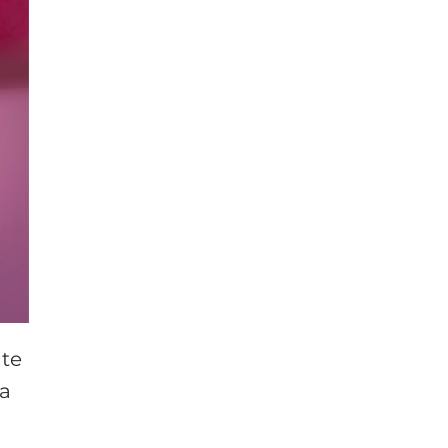
nte
va