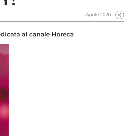
1 Aprile 2020
share
edicata al canale Horeca