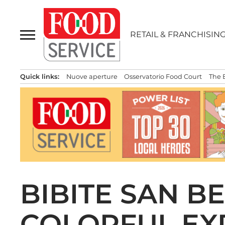
Passa
al
contenuto
RETAIL & FRANCHISIN
Quick links:
Nuove aperture
Osservatorio Food Court
The 
BIBITE SAN B
COLORFUL EXP