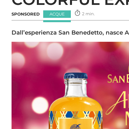
timer
2 min.
SPONSORED
ACQUE
Dall’esperienza San Benedetto, nasce A