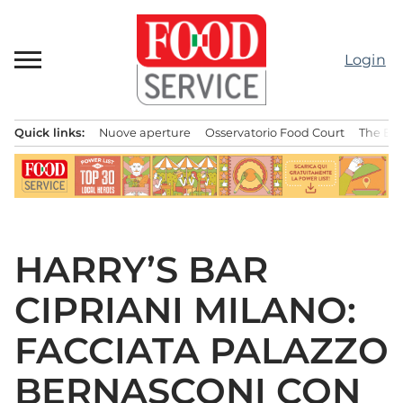
Passa
al
contenuto
Login
Quick links:
Nuove aperture
Osservatorio Food Court
The Bes
Menu principale
HARRY’S BAR
CIPRIANI MILANO:
FACCIATA PALAZZO
BERNASCONI CON