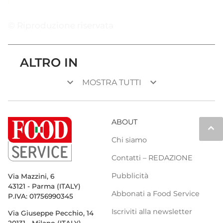
© Riproduzione riservata
ALTRO IN
keyboard_arrow_down
keyboard_arrow_down
MOSTRA TUTTI
ABOUT
keyboard_arrow_up
Chi siamo
Contatti – REDAZIONE
Pubblicità
Via Mazzini, 6
43121 - Parma (ITALY)
Abbonati a Food Service
P.IVA: 01756990345
Iscriviti alla newsletter
Via Giuseppe Pecchio, 14
20131 - Milano (ITALY)