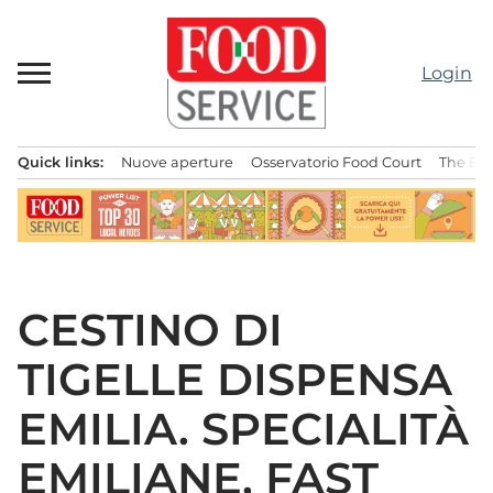
Passa
al
contenuto
Login
Quick links:
Nuove aperture
Osservatorio Food Court
The Bes
Menu principale
CESTINO DI
TIGELLE DISPENSA
EMILIA. SPECIALITÀ
EMILIANE, FAST