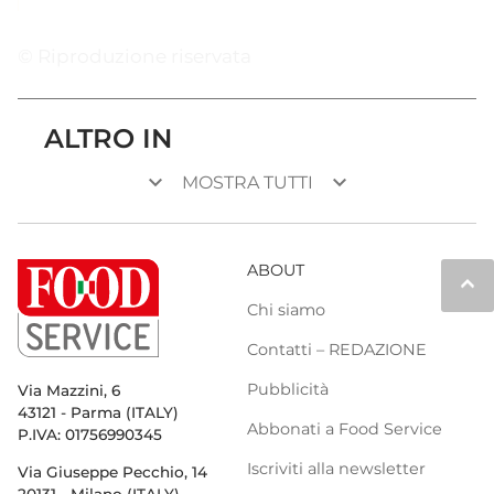
© Riproduzione riservata
ALTRO IN
keyboard_arrow_down
keyboard_arrow_down
MOSTRA TUTTI
ABOUT
keyboard_arrow_up
Chi siamo
Contatti – REDAZIONE
Pubblicità
Via Mazzini, 6
43121 - Parma (ITALY)
Abbonati a Food Service
P.IVA: 01756990345
Iscriviti alla newsletter
Via Giuseppe Pecchio, 14
20131 - Milano (ITALY)