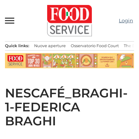
Passa
al
contenuto
Login
Quick links:
Nuove aperture
Osservatorio Food Court
The Bes
Menu principale
NESCAFÉ_BRAGHI-
1-FEDERICA
BRAGHI