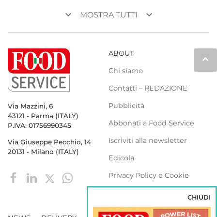
keyboard_arrow_down
keyboard_arrow_down
MOSTRA TUTTI
ABOUT
keyboard_arrow_up
Chi siamo
Contatti – REDAZIONE
Pubblicità
Via Mazzini, 6
43121 - Parma (ITALY)
Abbonati a Food Service
P.IVA: 01756990345
Iscriviti alla newsletter
Via Giuseppe Pecchio, 14
20131 - Milano (ITALY)
Edicola
Privacy Policy e Cookie
Policy
CHIUDI