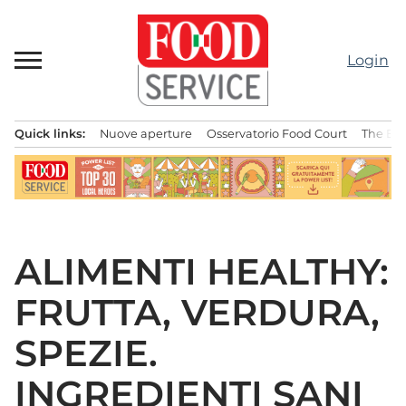
Passa
al
contenuto
Login
Quick links:
Nuove aperture
Osservatorio Food Court
The Bes
Menu principale
ALIMENTI HEALTHY:
FRUTTA, VERDURA,
SPEZIE.
INGREDIENTI SANI