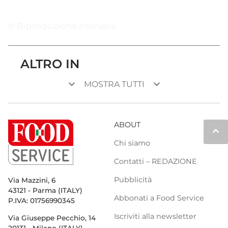
© Riproduzione riservata
ALTRO IN
keyboard_arrow_down
keyboard_arrow_down
MOSTRA TUTTI
ABOUT
keyboard_arrow_up
Chi siamo
Contatti – REDAZIONE
Pubblicità
Via Mazzini, 6
43121 - Parma (ITALY)
Abbonati a Food Service
P.IVA: 01756990345
Iscriviti alla newsletter
Via Giuseppe Pecchio, 14
20131 - Milano (ITALY)