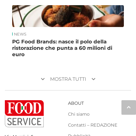
NEWS
PG Food Brands: nasce il polo della
ristorazione che punta a 60 milioni di
euro
keyboard_arrow_down
keyboard_arrow_down
MOSTRA TUTTI
ABOUT
keyboard_arrow_up
Chi siamo
Contatti – REDAZIONE