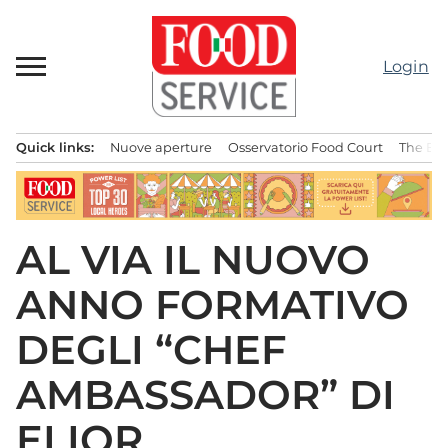
Passa
al
contenuto
Login
Quick links:
Nuove aperture
Osservatorio Food Court
The Bes
Menu principale
AL VIA IL NUOVO
ANNO FORMATIVO
DEGLI “CHEF
AMBASSADOR” DI
ELIOR