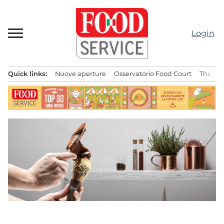
Passa
al
contenuto
Login
Quick links:
Nuove aperture
Osservatorio Food Court
The Bes
Menu principale