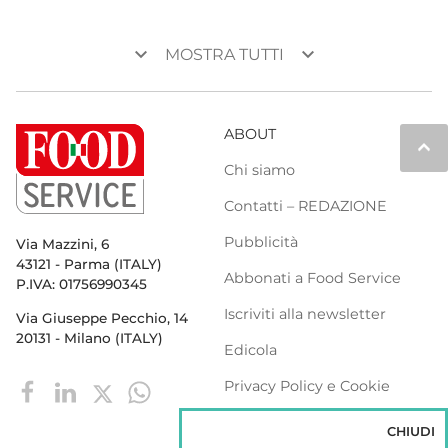
keyboard_arrow_down
keyboard_arrow_down
MOSTRA TUTTI
ABOUT
keyboard_arrow_up
Chi siamo
Contatti – REDAZIONE
Pubblicità
Via Mazzini, 6
43121 - Parma (ITALY)
Abbonati a Food Service
P.IVA: 01756990345
Iscriviti alla newsletter
Via Giuseppe Pecchio, 14
20131 - Milano (ITALY)
Edicola
Privacy Policy e Cookie
Policy
CHIUDI