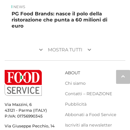
NEWS
PG Food Brands: nasce il polo della
ristorazione che punta a 60 milioni di
euro
keyboard_arrow_down
keyboard_arrow_down
MOSTRA TUTTI
ABOUT
keyboard_arrow_up
Chi siamo
Contatti – REDAZIONE
Pubblicità
Via Mazzini, 6
43121 - Parma (ITALY)
Abbonati a Food Service
P.IVA: 01756990345
Iscriviti alla newsletter
Via Giuseppe Pecchio, 14