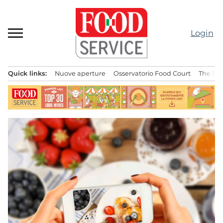
Passa
al
contenuto
Login
Quick links:
Nuove aperture
Osservatorio Food Court
The Bes
Menu principale