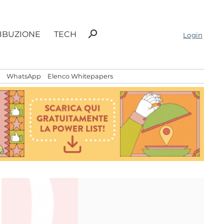
Ricerca
search
RIBUZIONE
TECH
Login
per:
WhatsApp
Elenco Whitepapers