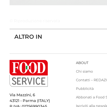
© Riproduzione riservata
ALTRO IN
ABOUT
Chi siamo
Contatti – REDA
Pubblicità
Via Mazzini, 6
Abbonati a Food 
43121 - Parma (ITALY)
Iscriviti alla newsl
P.IVA: 01756990345