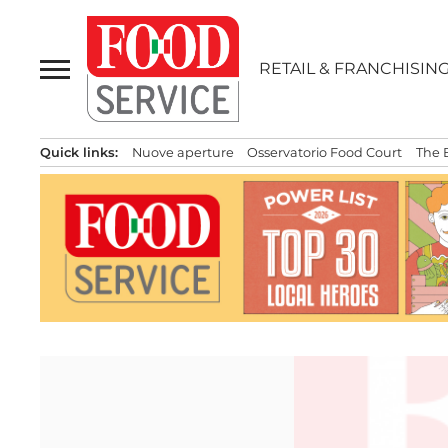
Passa
al
contenuto
RETAIL & FRANCHISIN
Quick links:
Nuove aperture
Osservatorio Food Court
The 