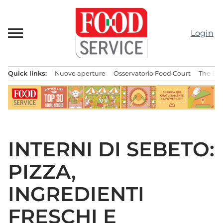
Passa
al
contenuto
Login
Quick links:
Nuove aperture
Osservatorio Food Court
The Bes
Menu principale
INTERNI DI SEBETO:
PIZZA,
INGREDIENTI
FRESCHI E