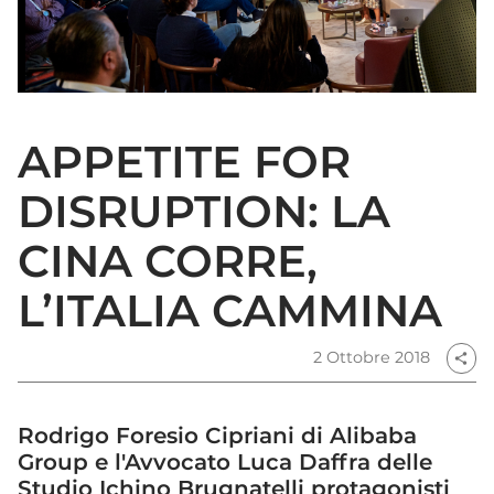
APPETITE FOR
DISRUPTION: LA
CINA CORRE,
L’ITALIA CAMMINA
2 Ottobre 2018
share
Rodrigo Foresio Cipriani di Alibaba
Group e l'Avvocato Luca Daffra delle
Studio Ichino Brugnatelli protagonisti