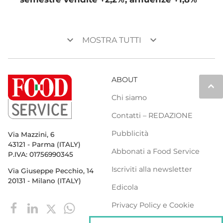
keyboard_arrow_down
keyboard_arrow_down
MOSTRA TUTTI
ABOUT
keyboard_arrow_up
Chi siamo
Contatti – REDAZIONE
Pubblicità
Via Mazzini, 6
43121 - Parma (ITALY)
Abbonati a Food Service
P.IVA: 01756990345
Iscriviti alla newsletter
Via Giuseppe Pecchio, 14
20131 - Milano (ITALY)
Edicola
Privacy Policy e Cookie