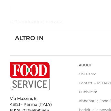
© Riproduzione riservata
ALTRO IN
ABOUT
Chi siamo
Contatti – REDA
Pubblicità
Via Mazzini, 6
Abbonati a Food 
43121 - Parma (ITALY)
Iscriviti alla newsl
P.IVA: 01756990345