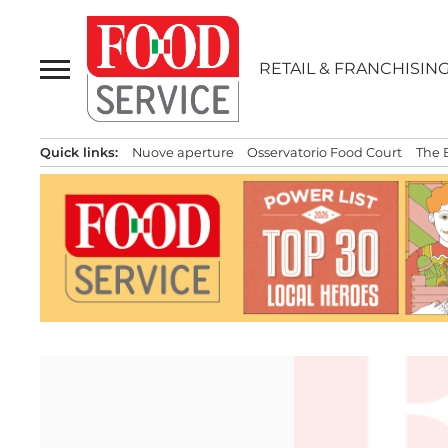
Passa
al
contenuto
RETAIL & FRANCHISIN
Quick links:
Nuove aperture
Osservatorio Food Court
The 