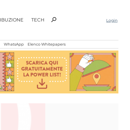
Ricerca
search
RIBUZIONE
TECH
Login
per:
WhatsApp
Elenco Whitepapers