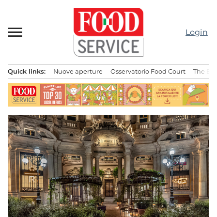
Passa
al
contenuto
Login
Quick links:
Nuove aperture
Osservatorio Food Court
The Bes
Menu principale