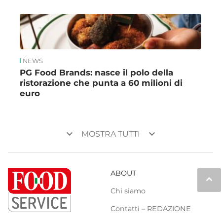
NEWS
PG Food Brands: nasce il polo della
ristorazione che punta a 60 milioni di
euro
keyboard_arrow_down
keyboard_arrow_down
MOSTRA TUTTI
ABOUT
keyboard_arrow_up
Chi siamo
Contatti – REDAZIONE