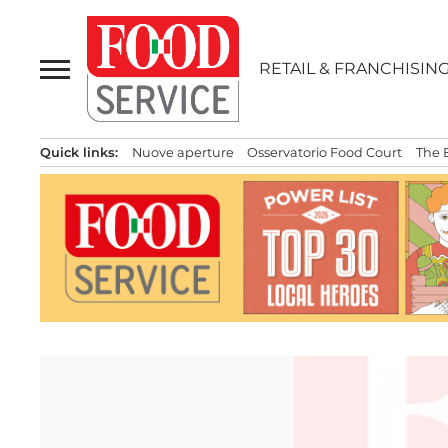
Passa
al
contenuto
RETAIL & FRANCHISIN
Quick links:
Nuove aperture
Osservatorio Food Court
The 