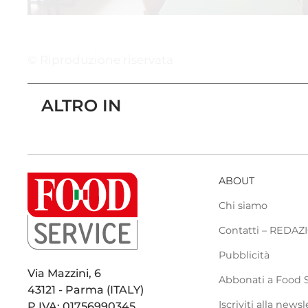
© Riproduzione riservata
ALTRO IN
ABOUT
Chi siamo
Contatti – REDA
Pubblicità
Via Mazzini, 6
Abbonati a Food 
43121 - Parma (ITALY)
Iscriviti alla newsl
P.IVA: 01756990345