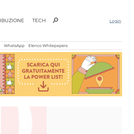
Ricerca
search
RIBUZIONE
TECH
Login
per:
WhatsApp
Elenco Whitepapers