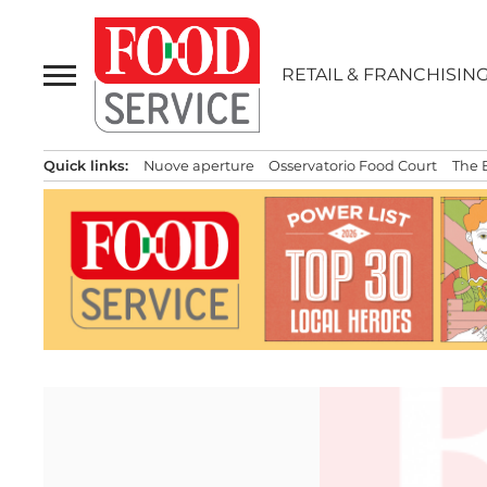
Passa
al
contenuto
RETAIL & FRANCHISIN
Quick links:
Nuove aperture
Osservatorio Food Court
The 