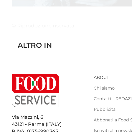
© Riproduzione riservata
ALTRO IN
ABOUT
Chi siamo
Contatti – REDA
Pubblicità
Via Mazzini, 6
Abbonati a Food 
43121 - Parma (ITALY)
Iscriviti alla newsl
P.IVA: 01756990345