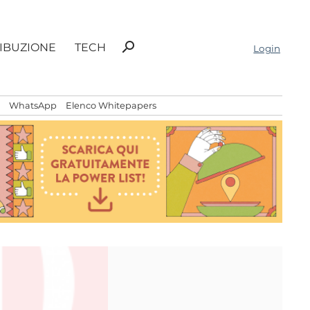
Ricerca
search
RIBUZIONE
TECH
Login
per:
WhatsApp
Elenco Whitepapers