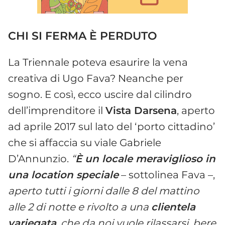
CHI SI FERMA È PERDUTO
La Triennale poteva esaurire la vena
creativa di Ugo Fava? Neanche per
sogno. E così, ecco uscire dal cilindro
dell’imprenditore il
Vista Darsena
, aperto
ad aprile 2017 sul lato del ‘porto cittadino’
che si affaccia su viale Gabriele
D’Annunzio.
“
È un locale meraviglioso in
una location speciale
– sottolinea Fava –,
aperto tutti i giorni dalle 8 del mattino
alle 2 di notte e rivolto a una
clientela
variegata
, che da noi vuole rilassarsi, bere