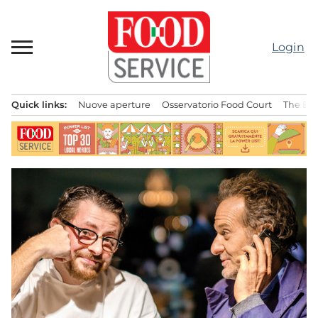
Passa
al
contenuto
Login
Quick links:
Nuove aperture
Osservatorio Food Court
The Bes
Menu principale