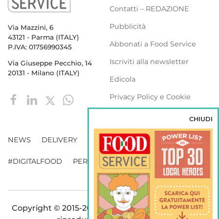
Contatti – REDAZIONE
Pubblicità
Via Mazzini, 6
43121 - Parma (ITALY)
Abbonati a Food Service
P.IVA: 01756990345
Iscriviti alla newsletter
Via Giuseppe Pecchio, 14
20131 - Milano (ITALY)
Edicola
Privacy Policy e Cookie
Policy
CHIUDI
NEWS
DELIVERY
DISTRIBUZIONE
#DIGITALFOOD
PERSONE
WEBINAR
VENDING
Copyright © 2015-2026 FOOD S.r.l. - Tutti i diritti di