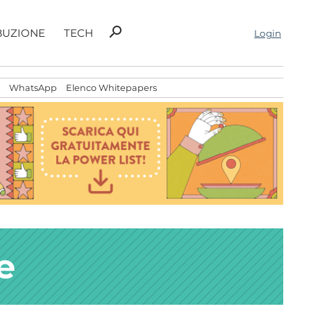
Ricerca
search
BUZIONE
TECH
Login
per:
WhatsApp
Elenco Whitepapers
e