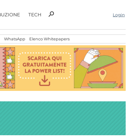
Ricerca
search
BUZIONE
TECH
Login
per:
WhatsApp
Elenco Whitepapers