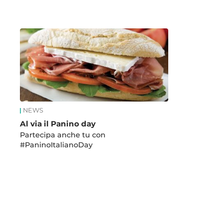
News
NEWS
Al via il Panino day
Partecipa anche tu con
#PaninoItalianoDay