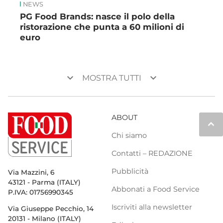
NEWS
PG Food Brands: nasce il polo della
ristorazione che punta a 60 milioni di
euro
keyboard_arrow_down
keyboard_arrow_down
MOSTRA TUTTI
ABOUT
keyboard_arrow_up
Chi siamo
Contatti – REDAZIONE
Pubblicità
Via Mazzini, 6
43121 - Parma (ITALY)
Abbonati a Food Service
P.IVA: 01756990345
Iscriviti alla newsletter
Via Giuseppe Pecchio, 14
20131 - Milano (ITALY)