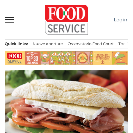
Passa
al
contenuto
Login
Quick links:
Nuove aperture
Osservatorio Food Court
The Bes
Menu principale