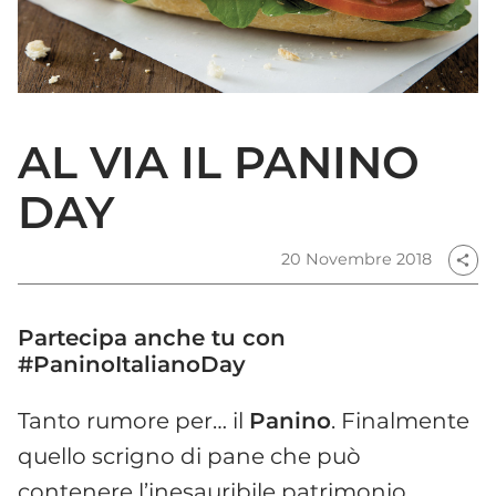
AL VIA IL PANINO
DAY
20 Novembre 2018
share
Partecipa anche tu con
#PaninoItalianoDay
Tanto rumore per… il
Panino
. Finalmente
quello scrigno di pane che può
contenere l’inesauribile patrimonio