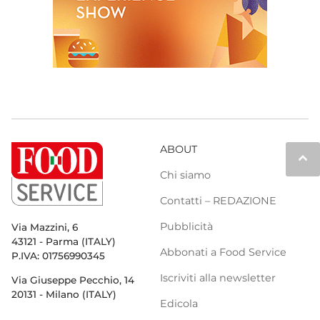
ABOUT
keyboard_arrow_up
Chi siamo
Contatti – REDAZIONE
Pubblicità
Via Mazzini, 6
43121 - Parma (ITALY)
Abbonati a Food Service
P.IVA: 01756990345
Iscriviti alla newsletter
Via Giuseppe Pecchio, 14
20131 - Milano (ITALY)
Edicola